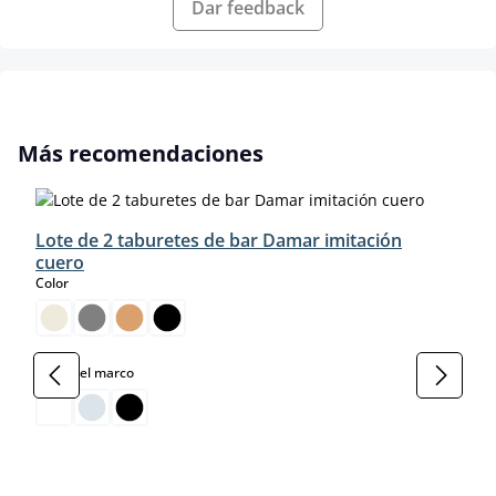
Dar feedback
Omitir la galería de productos
Más recomendaciones
Lote de 2 taburetes de bar Damar imitación
cuero
select
Color
select
Color del marco