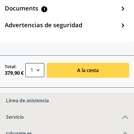
Documents
1
Advertencias de seguridad
zentheme.component.product.quantitySele
Total:
A la cesta
379,90 €
Línea de asistencia
Servicio
taburete.es