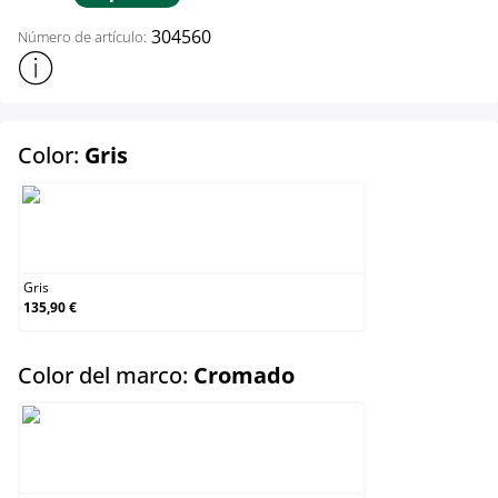
304560
Número de artículo:
Mostrar más información sobre el producto
select
Color:
Gris
Gris
Gris
135,90 €
select
Color del marco:
Cromado
Cromado