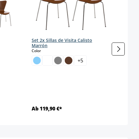
Set 2x Sillas de Visita Calisto
Marrón
select
Color
tá disponible en este momento.)
+
5
Set d
Apila
s
Color
Ab 119,90 €*
Ab 8
Detalles