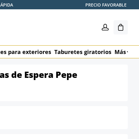
RÁPIDA
PRECIO FAVORABLE
El carr
es para exteriores
Taburetes giratorios
Más
M
las de Espera Pepe