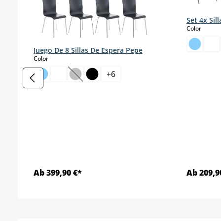
Set 4x Sill
select
Color
Juego De 8 Sillas De Espera Pepe
select
Color
+
6
(Esta opción no está disponible en este mo
Ab 399,90 €*
Ab 209,9
Detalles