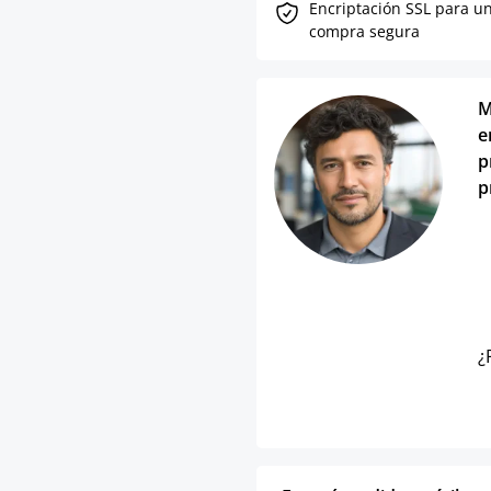
Encriptación SSL para u
compra segura
M
e
p
p
¿