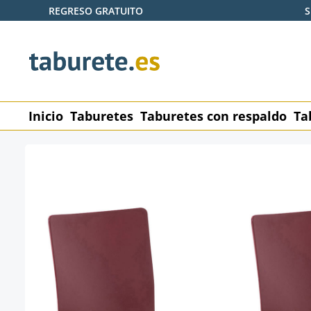
REGRESO GRATUITO
S
tar al contenido principal
Saltar a la búsqueda
Saltar a la navegación principal
Inicio
Taburetes
Taburetes con respaldo
Ta