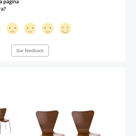
ta página
ra?
Dar feedback