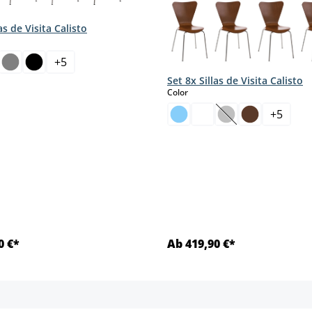
as de Visita Calisto
+
5
Set 8x Sillas de Visita Calisto
select
Color
mento.)
+
5
(Esta opción no es
0 €*
Ab 419,90 €*
Detalles
Detalles