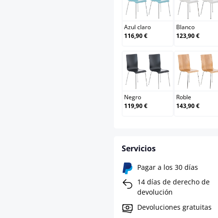
Azul claro
Blan
Azul claro
Blanco
116,90 €
123,90 €
Negro
Robl
Negro
Roble
119,90 €
143,90 €
Servicios
Pagar a los 30 días
14 días de derecho de
devolución
Devoluciones gratuitas