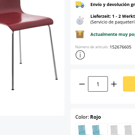
Envío y devolución gr
Lieferzeit: 1 - 2 Werk
(Servicio de paqueterí
Actualmente muy popu
152676605
Número de artículo:
Mostrar más información sob
Cantidad del prod
select
Color:
Rojo