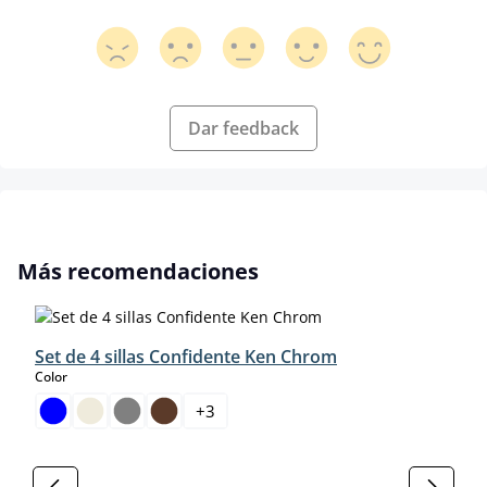
Dar feedback
Omitir la galería de productos
Más recomendaciones
Set de 4 sillas Confidente Ken Chrom
select
Color
+
3