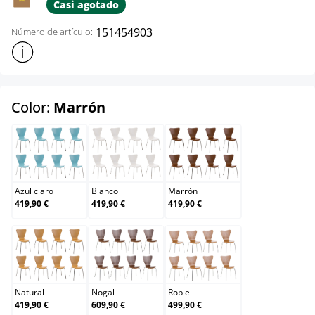
Casi agotado
151454903
Número de artículo:
Mostrar más información sobre el producto
select
Color:
Marrón
Azul claro
Blanco
Marrón
Azul claro
Blanco
Marrón
419,90 €
419,90 €
419,90 €
Natural
Nogal
Roble
Natural
Nogal
Roble
419,90 €
609,90 €
499,90 €