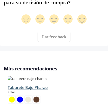
para su decisión de compra?
Dar feedback
Omitir la galería de productos
Más recomendaciones
Taburete Bajo Pharao
select
Color