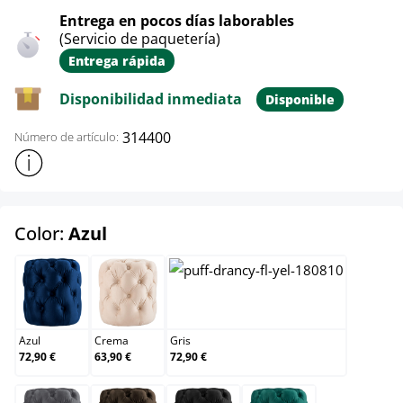
Entrega en pocos días laborables
(Servicio de paquetería)
Entrega rápida
Disponibilidad inmediata
Disponible
314400
Número de artículo:
Mostrar más información sobre el producto
select
Color:
Azul
Azul
Crema
Gris
Azul
Crema
Gris
72,90 €
63,90 €
72,90 €