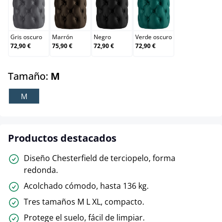
Gris oscuro
Marrón
Negro
Verde oscuro
Gris oscuro
Marrón
Negro
Verde oscuro
72,90 €
75,90 €
72,90 €
72,90 €
select
Tamaño:
M
M
Productos destacados
Diseño Chesterfield de terciopelo, forma
redonda.
Acolchado cómodo, hasta 136 kg.
Tres tamaños M L XL, compacto.
Protege el suelo, fácil de limpiar.