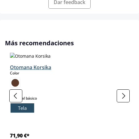
Dar feedback
Omitir la galería de productos
Más recomendaciones
Otomana Korsika
select
Color
select
Material básico
Tela
71,90 €*