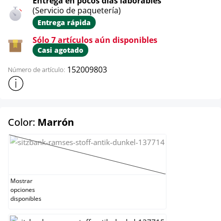
Entrega en pocos días laborables
(Servicio de paquetería)
Entrega rápida
Sólo 7 artículos aún disponibles
Casi agotado
152009803
Número de artículo:
Mostrar más información sobre el producto
select
Color:
Marrón
Amarillo
(Esta opción no está disponible en este mome
Mostrar
opciones
disponibles