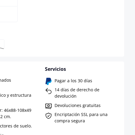
isponible en este momento.)
pción no está disponible en este momento.)
Servicios
chados
Pagar a los 30 días
14 días de derecho de
ico y estructura
devolución
Devoluciones gratuitas
r: 46x88-108x49
Encriptación SSL para una
82 cm.
compra segura
ctores de suelo.