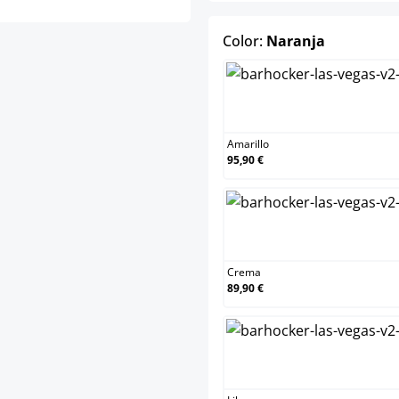
select
Color:
Naranja
Amarillo
Amarillo
95,90 €
Crema
Crema
89,90 €
Lila