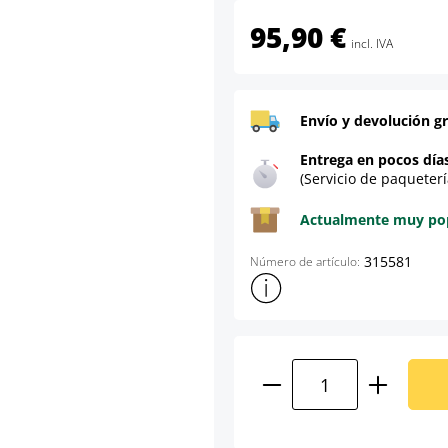
95,90 €
incl. IVA
Envío y devolución gr
Entrega en pocos día
(Servicio de paqueterí
Actualmente muy popu
315581
Número de artículo:
Mostrar más información sob
Cantidad del prod