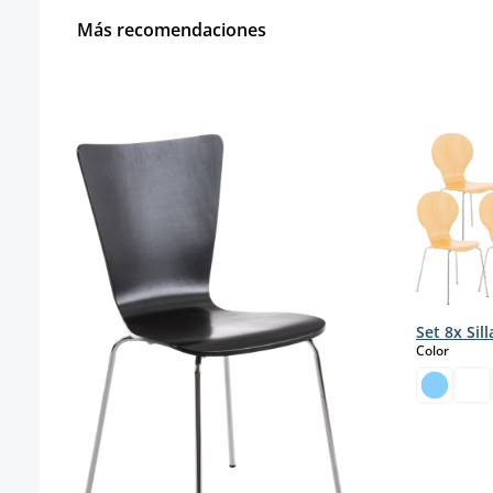
Más recomendaciones
Omitir la galería de productos
Set 8x Sil
select
Color