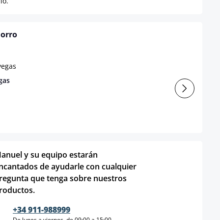
io.
horro
gas
anuel y su equipo estarán
ncantados de ayudarle con cualquier
regunta que tenga sobre nuestros
roductos.
+34 911-988999
De lunes a viernes, de 09:00 a 15:00