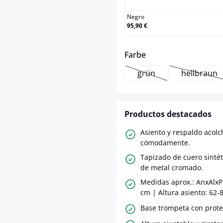
Negro
95,90 €
select
Farbe
grün
hellbraun
(Esta opción no está d
(Esta o
Productos destacados
Asiento y respaldo acol
cómodamente.
Tapizado de cuero sintét
de metal cromado.
Medidas aprox.: AnxAlxP
cm | Altura asiento: 62-
Base trompeta con prote