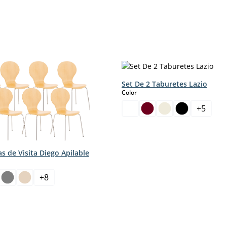
Set De 2 Taburetes Lazio
select
Color
+
5
las de Visita Diego Apilable
+
8