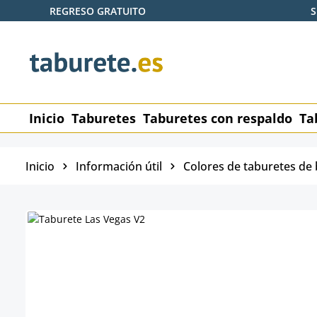
REGRESO GRATUITO
S
tar al contenido principal
Saltar a la búsqueda
Saltar a la navegación principal
Inicio
Taburetes
Taburetes con respaldo
Ta
Inicio
Información útil
Colores de taburetes de 