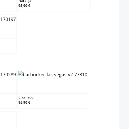
Naranja
95,90 €
lect
Cromado
Cromado
95,90 €