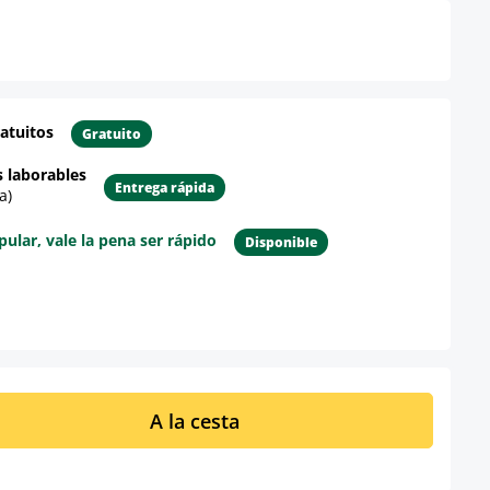
atuitos
Gratuito
s laborables
Entrega rápida
a)
lar, vale la pena ser rápido
Disponible
re el producto
ucto: introduce la cantidad deseada o u
A la cesta