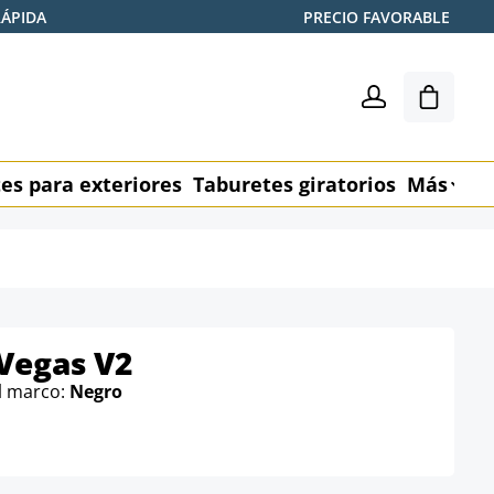
RÁPIDA
PRECIO FAVORABLE
El carr
es para exteriores
Taburetes giratorios
Más
M
Vegas V2
l marco:
Negro