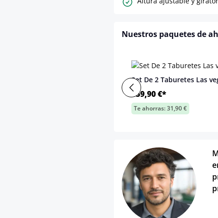
Altura ajustable y girator
Nuestros paquetes de a
Set De 2 Taburetes Las ve
159,90 €*
Te ahorras: 31,90 €
M
e
p
p