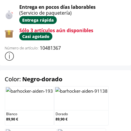
Entrega en pocos días laborables
(Servicio de paquetería)
Entrega rápida
Sólo 3 artículos aún disponibles
Casi agotado
10481367
Número de artículo:
Mostrar más información sobre el producto
select
Color:
Negro-dorado
Blanco
Dorado
Blanco
Dorado
89,90 €
89,90 €