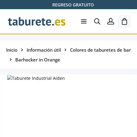
REGRESO GRATUITO
Saltar al contenido principal
El ca
Inicio
Información útil
Colores de taburetes de bar
Barhocker in Orange