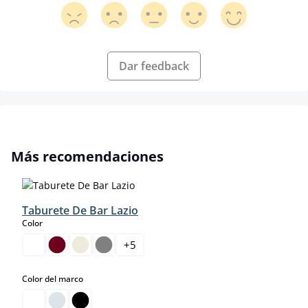
Dar feedback
Omitir la galería de productos
Más recomendaciones
Taburete De Bar Lazio
select
Color
+
5
select
Color del marco