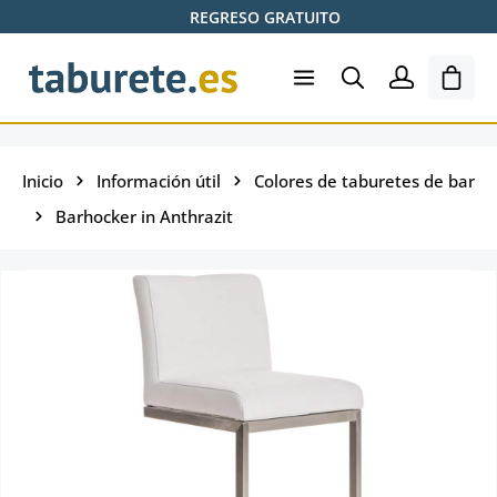
REGRESO GRATUITO
Saltar al contenido principal
El ca
Inicio
Información útil
Colores de taburetes de bar
Barhocker in Anthrazit