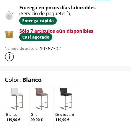
Entrega en pocos días laborables
(Servicio de paquetería)
Entrega rápida
Sólo 7 artículos aún disponibles
Casi agotado
10367302
Número de artículo:
Mostrar más información sobre el producto
select
Color:
Blanco
Blanco
Gris
Gris oscuro
Blanco
Gris
Gris oscuro
119,90 €
99,90 €
119,90 €