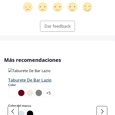
Dar feedback
Omitir la galería de productos
Más recomendaciones
Taburete De Bar Lazio
select
Color
+
5
select
Color del marco