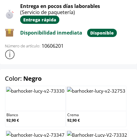
Entrega en pocos días laborables
(Servicio de paquetería)
Entrega rápida
Disponibilidad inmediata
Disponible
10606201
Número de artículo:
Mostrar más información sobre el producto
select
Color:
Negro
Blanco
Crema
Blanco
Crema
92,90 €
92,90 €