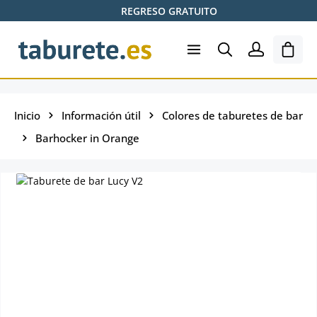
REGRESO GRATUITO
Saltar al contenido principal
El ca
Inicio
Información útil
Colores de taburetes de bar
Barhocker in Orange