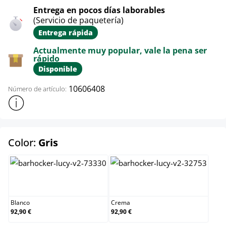
Entrega en pocos días laborables
(Servicio de paquetería)
Entrega rápida
Actualmente muy popular, vale la pena ser
rápido
Disponible
10606408
Número de artículo:
Mostrar más información sobre el producto
select
Color:
Gris
Blanco
Crema
Blanco
Crema
92,90 €
92,90 €