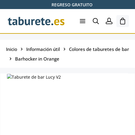
REGRESO GRATUITO
Saltar al contenido principal
El ca
Inicio
Información útil
Colores de taburetes de bar
Barhocker in Orange