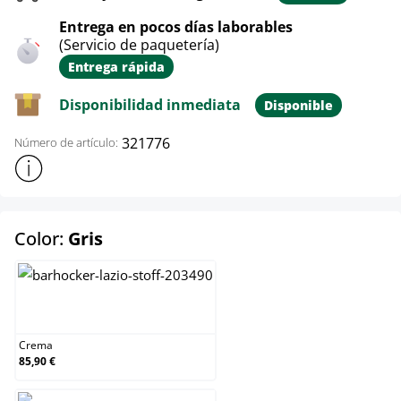
Entrega en pocos días laborables
(Servicio de paquetería)
Entrega rápida
Disponibilidad inmediata
Disponible
321776
Número de artículo:
Mostrar más información sobre el producto
select
Color:
Gris
Crema
Crema
85,90 €