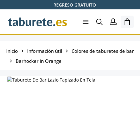
REGRESO GRATUITO
Saltar al contenido principal
El ca
Inicio
Información útil
Colores de taburetes de bar
Barhocker in Orange