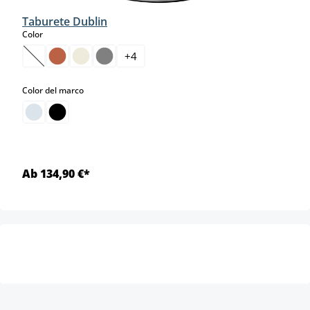
Taburete Dublin
select
Color
+
4
(Esta opción no está disponible en este momento.)
select
Color del marco
Ab 134,90 €*