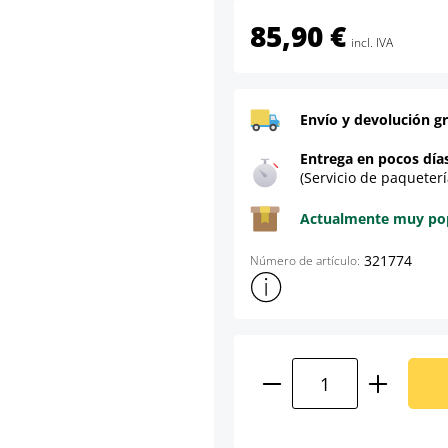
85,90 €
incl. IVA
Envío y devolución gr
Entrega en pocos día
(Servicio de paqueterí
Actualmente muy popu
321774
Número de artículo:
Mostrar más información sob
Cantidad del prod