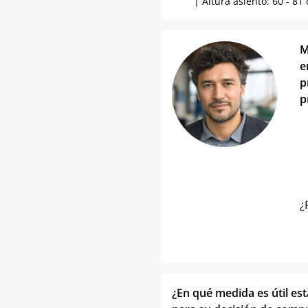
| Altura asiento: 60 - 81
M
e
p
p
¿
¿En qué medida es útil es