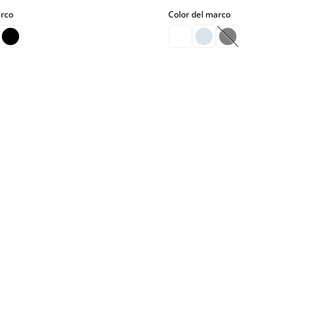
select
select
arco
Color del marco
(Esta opción no es