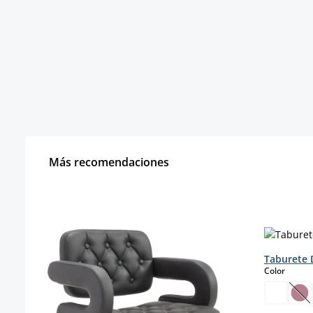
Más recomendaciones
Omitir la galería de productos
Taburete 
select
Color
(E