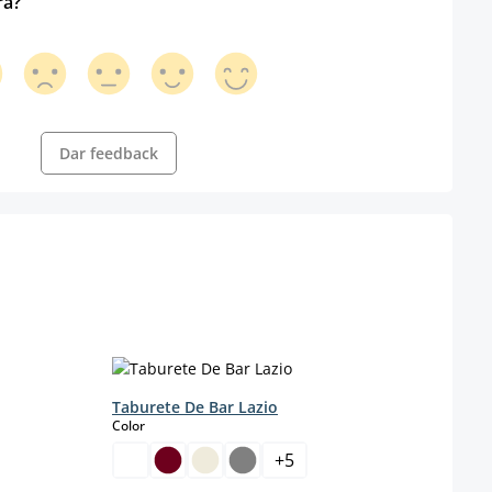
ra?
Dar feedback
Taburete De Bar Lazio
select
Color
Tabur
Cuer
+
5
s
Color