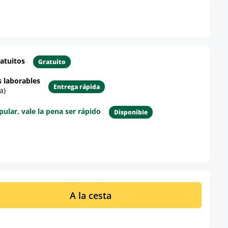
atuitos
Gratuito
s laborables
Entrega rápida
a)
lar, vale la pena ser rápido
Disponible
re el producto
ucto: introduce la cantidad deseada o u
A la cesta