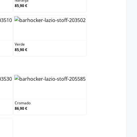
Naranja
85,90 €
Verde
Verde
85,90 €
lect
Cromado
Cromado
86,90 €