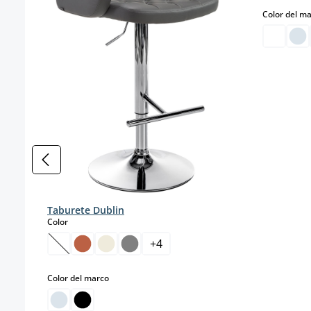
Color del m
Taburete Dublin
select
Color
+
4
(Esta opción no está disponible en este momento.)
select
Color del marco