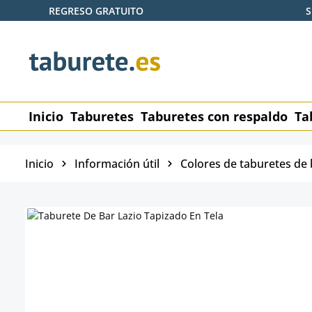
REGRESO GRATUITO
S
tar al contenido principal
Saltar a la búsqueda
Saltar a la navegación principal
Inicio
Taburetes
Taburetes con respaldo
Ta
Inicio
Información útil
Colores de taburetes de 