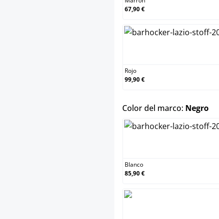
Marrón
67,90 €
Rojo
Rojo
99,90 €
se
Color del marco:
Negro
Blanco
Blanco
85,90 €
Negro