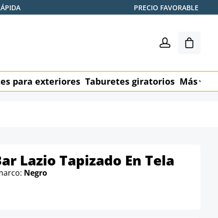
RÁPIDA
PRECIO FAVORABLE
El carr
es para exteriores
Taburetes giratorios
Más
M
ar Lazio Tapizado En Tela
 marco:
Negro