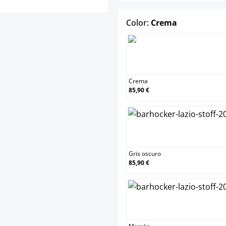
select
Color:
Crema
Crema
Crema
85,90 €
Gris oscu
Gris oscuro
85,90 €
Marrón