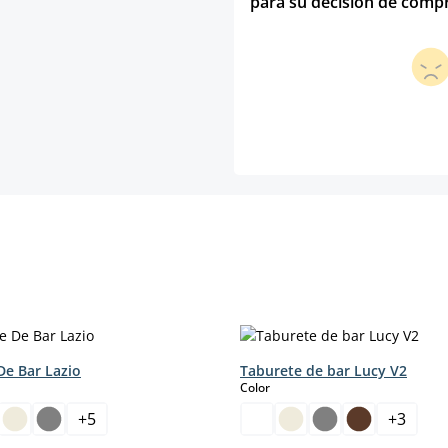
para su decisión de comp
De Bar Lazio
Taburete de bar Lucy V2
select
Color
+
5
+
3
sta opción no está disponible en este momento.)