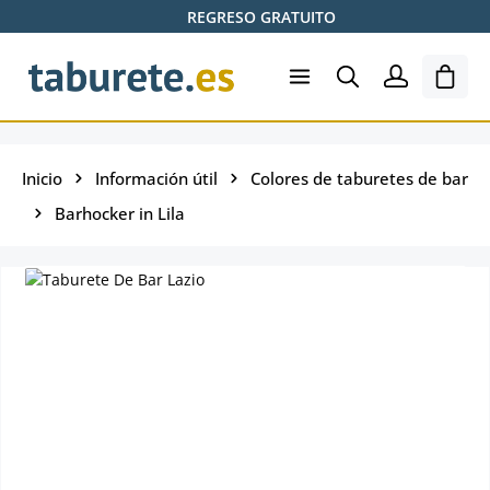
REGRESO GRATUITO
Saltar al contenido principal
El ca
Inicio
Información útil
Colores de taburetes de bar
Barhocker in Lila