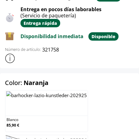
Entrega en pocos días laborables
(Servicio de paquetería)
Entrega rápida
Disponibilidad inmediata
Disponible
321758
Número de artículo:
Mostrar más información sobre el producto
select
Color:
Naranja
Blanco
Blanco
85,90 €