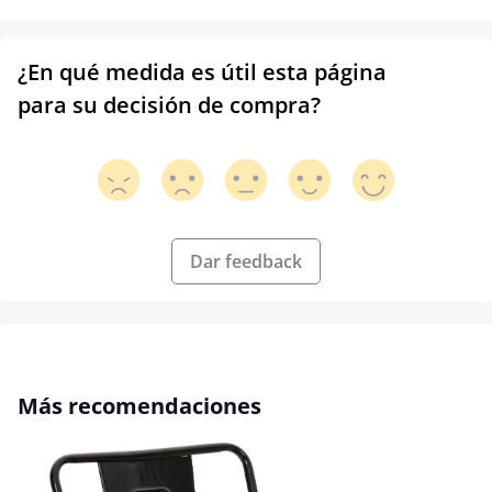
¿En qué medida es útil esta página
para su decisión de compra?
Dar feedback
Omitir la galería de productos
Más recomendaciones