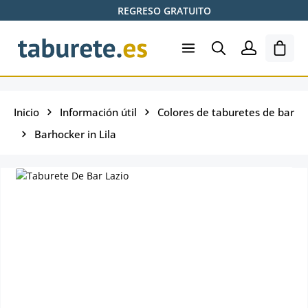
REGRESO GRATUITO
Saltar al contenido principal
El ca
Inicio
Información útil
Colores de taburetes de bar
Barhocker in Lila