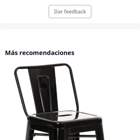
Dar feedback
Omitir la galería de productos
Más recomendaciones