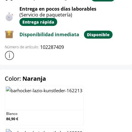
Entrega en pocos días laborables
(Servicio de paquetería)
Entrega rápida
Disponibilidad inmediata
Disponible
102287409
Número de artículo:
Mostrar más información sobre el producto
select
Color:
Naranja
Blanco
Blanco
86,90 €