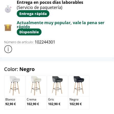
Entrega en pocos días laborables
(Servicio de paquetería)
Entrega rápida
Actualmente muy popular, vale la pena ser
rápido
Disponible
102244301
Número de artículo:
Mostrar más información sobre el producto
select
Color:
Negro
Blanco
Crema
Gris
Negro
Blanco
Crema
Gris
Negro
92,90 €
102,90 €
102,90 €
102,90 €