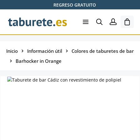
REGRESO GRATUITO
Saltar al contenido principal
El ca
Inicio
Información útil
Colores de taburetes de bar
Barhocker in Orange