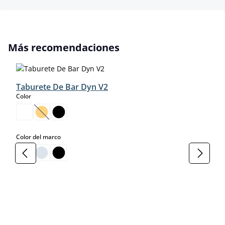
Omitir la galería de productos
Más recomendaciones
Taburete De Bar Dyn V2
select
Color
(Esta opción no está disponible en este momento.)
select
Color del marco