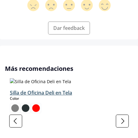
Dar feedback
Omitir la galería de productos
Más recomendaciones
Silla de Oficina Deli en Tela
select
Color