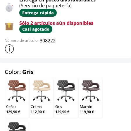
(Servicio de paquetería)
Entrega rápida
Sólo 2 artículos aún disponibles
Casi agotado
308222
Número de artículo:
Mostrar más información sobre el producto
select
Color:
Gris
Coñac
Crema
Gris
Marrón
Coñac
Crema
Gris
Marrón
129,90 €
112,90 €
129,90 €
119,90 €