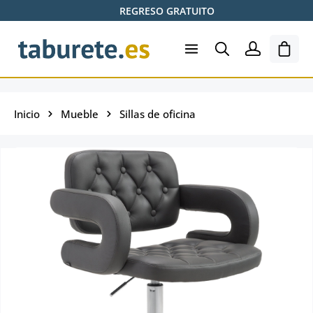
REGRESO GRATUITO
Saltar al contenido principal
El ca
Inicio
Mueble
Sillas de oficina