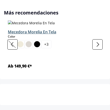
Omitir la galería de productos
Más recomendaciones
Mecedora Morelia En Tela
select
Color
+
3
(Esta opción no está disponible en este momento.)
Ab 149,90 €*