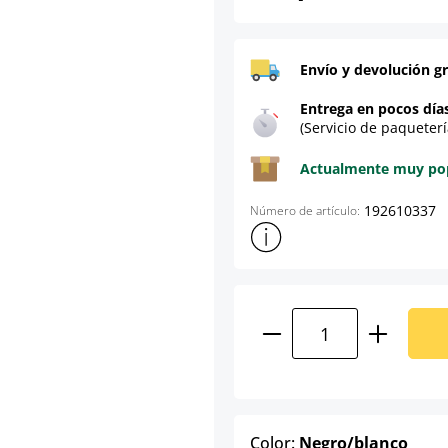
Envío y devolución gr
Entrega en pocos día
(Servicio de paqueterí
Actualmente muy popu
192610337
Número de artículo:
Mostrar más información sob
Cantidad del prod
selec
Color:
Negro/blanco