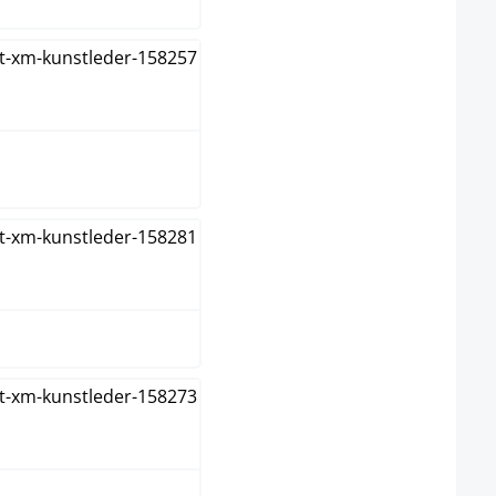
egro/marrón
egro/rojo
egro/verde