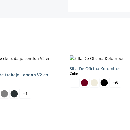
Silla De Oficina Kolumbus
select
Color
de trabajo London V2 en
+
6
+
1