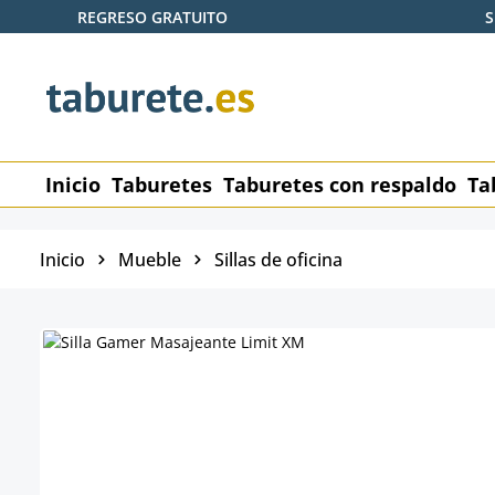
REGRESO GRATUITO
S
tar al contenido principal
Saltar a la búsqueda
Saltar a la navegación principal
Inicio
Taburetes
Taburetes con respaldo
Ta
Inicio
Mueble
Sillas de oficina