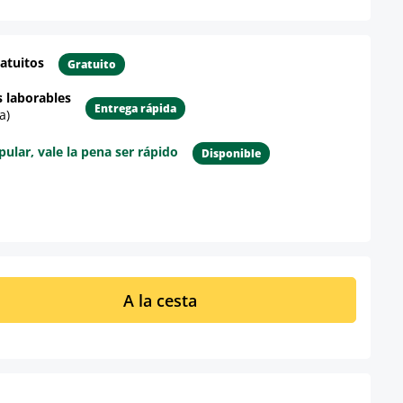
atuitos
Gratuito
s laborables
Entrega rápida
a)
lar, vale la pena ser rápido
Disponible
re el producto
ucto: introduce la cantidad deseada o u
A la cesta
t