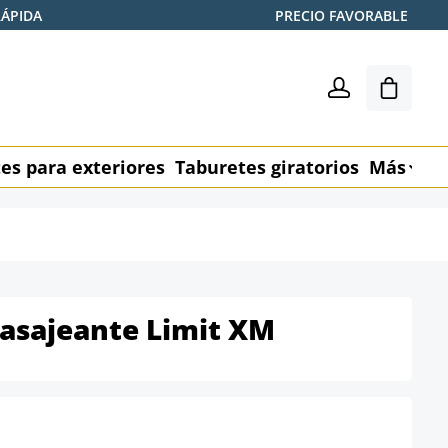
RÁPIDA
PRECIO FAVORABLE
El carr
es para exteriores
Taburetes giratorios
Más
M
Masajeante Limit XM