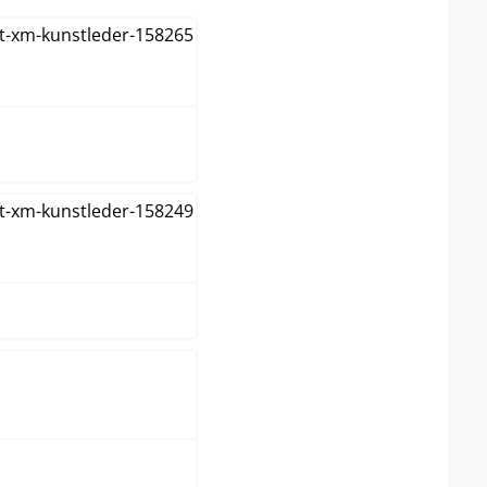
egro/amarillo
egro/azul
egro/blanco