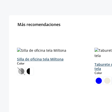
Más recomendaciones
Omitir la galería de productos
Silla de oficina tela Miltona
select
Color
Taburete 
tela
select
Color
(Esta opción no está disponible en este momento.)