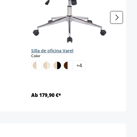
Silla de oficina Varel
Silla
select
Color
s
Color
+
4
Ab 179,90 €*
Ab 1
Detalles