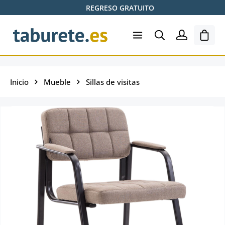
REGRESO GRATUITO
Saltar al contenido principal
El ca
Inicio
Mueble
Sillas de visitas