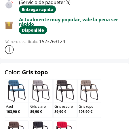
(Servicio de paquetería)
Entrega rápida
Actualmente muy popular, vale la pena ser
rápido
Disponible
1523763124
Número de artículo:
Mostrar más información sobre el producto
select
Color:
Gris topo
Azul
Gris claro
Gris oscuro
Gris topo
Azul
Gris claro
Gris oscuro
Gris topo
103,90 €
89,90 €
89,90 €
103,90 €