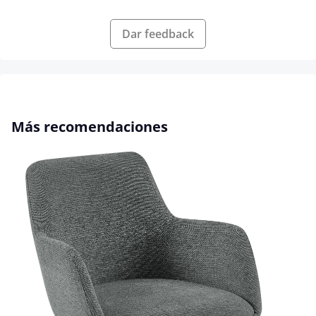
Dar feedback
Omitir la galería de productos
Más recomendaciones