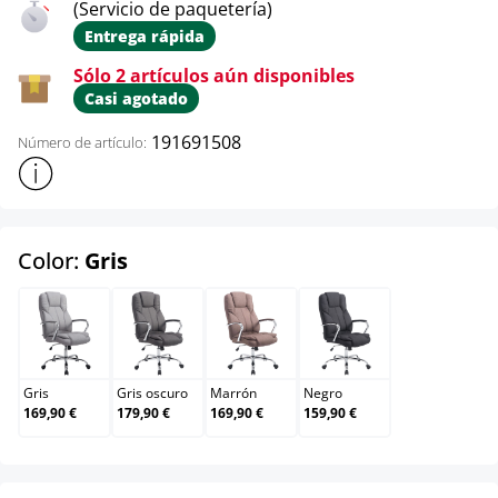
(Servicio de paquetería)
Entrega rápida
Sólo 2 artículos aún disponibles
Casi agotado
191691508
Número de artículo:
Mostrar más información sobre el producto
select
Color:
Gris
Gris
Gris oscuro
Marrón
Negro
Gris
Gris oscuro
Marrón
Negro
169,90 €
179,90 €
169,90 €
159,90 €