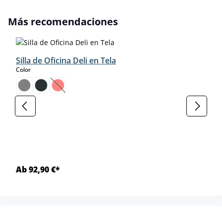
Omitir la galería de productos
Más recomendaciones
Silla de Oficina Deli en Tela
select
Color
(Esta opción no está disponible en este momento.)
Ab 92,90 €*