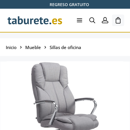
REGRESO GRATUITO
Saltar al contenido principal
El ca
Inicio
Mueble
Sillas de oficina