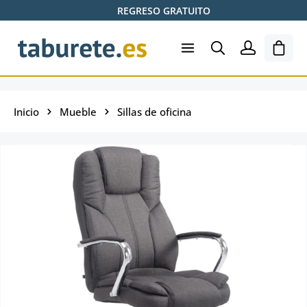
REGRESO GRATUITO
Saltar al contenido principal
El ca
Inicio
Mueble
Sillas de oficina