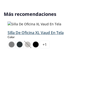
Omitir la galería de productos
Más recomendaciones
Silla De Oficina XL Vaud En Tela
select
Color
+
1
(Esta opción no está disponible en este momento.)