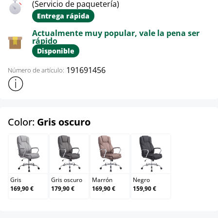
(Servicio de paquetería)
Entrega rápida
Actualmente muy popular, vale la pena ser
rápido
Disponible
191691456
Número de artículo:
Mostrar más información sobre el producto
select
Color:
Gris oscuro
Gris
Gris oscuro
Marrón
Negro
Gris
Gris oscuro
Marrón
Negro
169,90 €
179,90 €
169,90 €
159,90 €