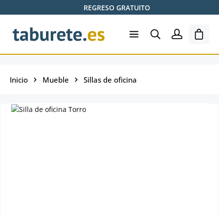
REGRESO GRATUITO
Saltar al contenido principal
El ca
Inicio
Mueble
Sillas de oficina