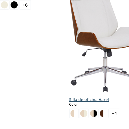
+
6
Silla de oficina Varel
select
Color
+
4