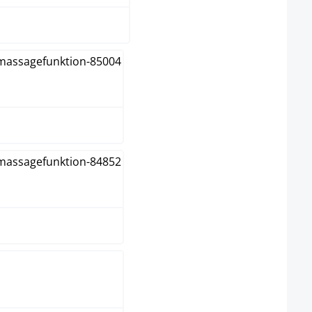
arrón
arrón claro
aranja