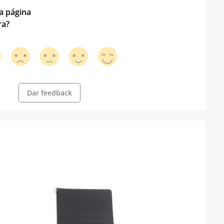
ta página
ra?
Dar feedback
Silla
s
Color