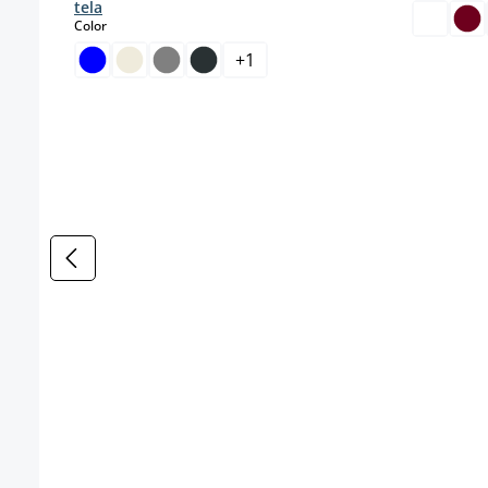
tela
select
Color
+
1