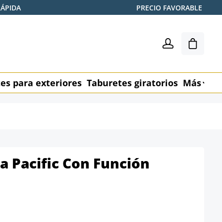
RÁPIDA
PRECIO FAVORABLE
El carr
es para exteriores
Taburetes giratorios
Más
M
na Pacific Con Función