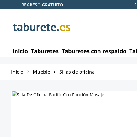
REGRESO GRATUITO
S
tar al contenido principal
Saltar a la búsqueda
Saltar a la navegación principal
Inicio
Taburetes
Taburetes con respaldo
Ta
Inicio
Mueble
Sillas de oficina