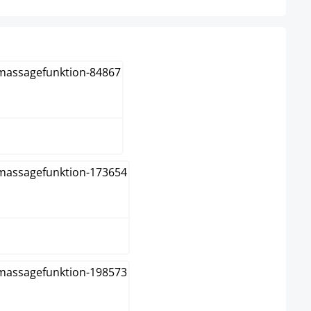
lanco
Crema
Gris