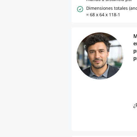
Dimensiones totales (anc
= 68 x 64 x 118-1
M
e
p
p
¿