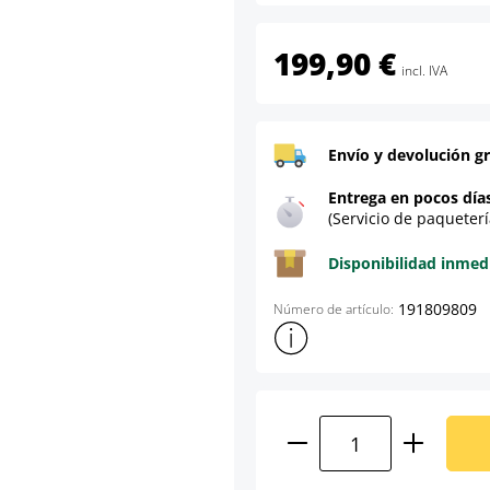
199,90 €
incl. IVA
Envío y devolución gr
Entrega en pocos día
(Servicio de paqueterí
Disponibilidad inmed
191809809
Número de artículo:
Mostrar más información sob
Cantidad del prod