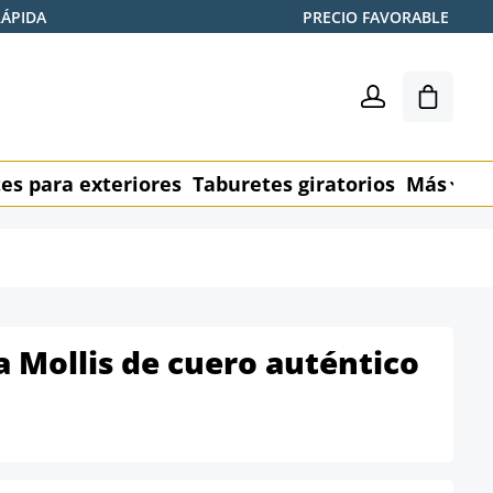
RÁPIDA
PRECIO FAVORABLE
El carr
es para exteriores
Taburetes giratorios
Más
M
na Mollis de cuero auténtico