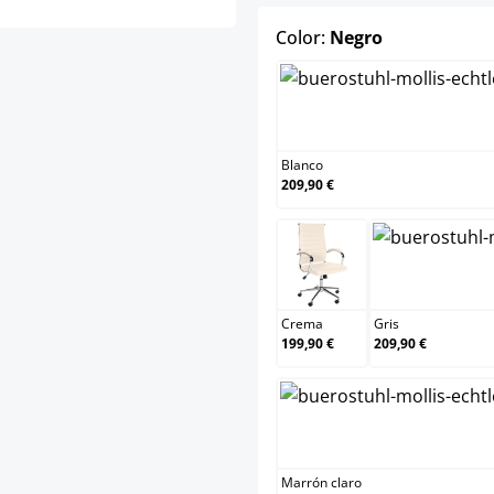
select
Color:
Negro
Blanco
Blanco
209,90 €
Crema
Crema
Gris
199,90 €
209,90 €
Marrón
Marrón claro