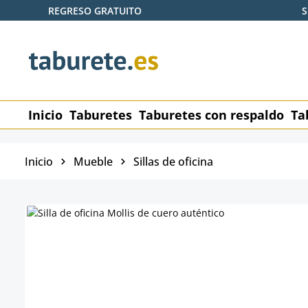
REGRESO GRATUITO
S
tar al contenido principal
Saltar a la búsqueda
Saltar a la navegación principal
Inicio
Taburetes
Taburetes con respaldo
Ta
Inicio
Mueble
Sillas de oficina