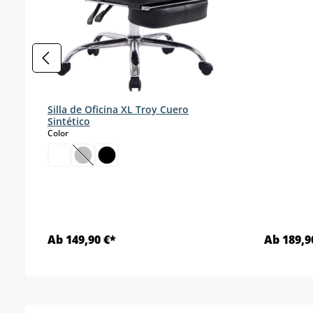
Silla de Oficina XL Troy Cuero
Sintético
select
Color
(Esta opción no está disponible en este momento
Ab 149,90 €*
Ab 189,9
Detalles