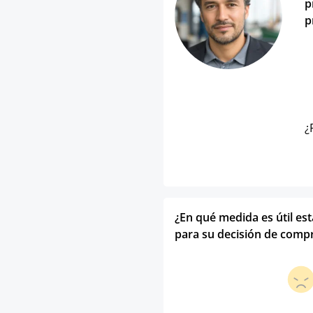
p
p
¿
¿En qué medida es útil es
para su decisión de comp