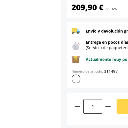
209,90 €
incl. IVA
Envío y devolución gr
Entrega en pocos día
(Servicio de paqueterí
Actualmente muy popu
311497
Número de artículo:
Mostrar más información sob
Cantidad del prod