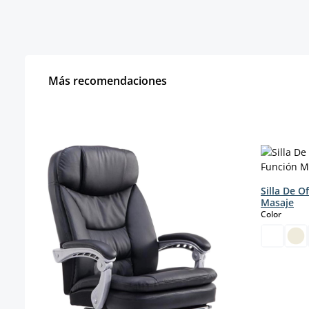
Más recomendaciones
Omitir la galería de productos
Silla De O
Masaje
select
Color