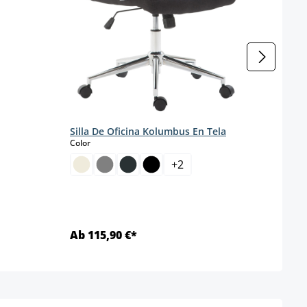
Silla De Oficina Kolumbus En Tela
Silla
select
Color
s
Color
+
2
Ab 115,90 €*
Ab 1
Detalles