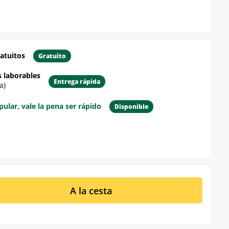
atuitos
Gratuito
s laborables
Entrega rápida
a)
lar, vale la pena ser rápido
Disponible
re el producto
ucto: introduce la cantidad deseada o u
A la cesta