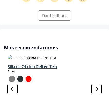
Dar feedback
Omitir la galería de productos
Más recomendaciones
Silla de Oficina Deli en Tela
select
Color