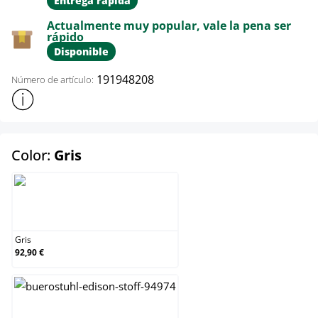
Entrega rápida
Actualmente muy popular, vale la pena ser
rápido
Disponible
191948208
Número de artículo:
Mostrar más información sobre el producto
select
Color:
Gris
Gris
Gris
92,90 €
Gris oscuro