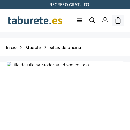
REGRESO GRATUITO
Saltar al contenido principal
El ca
Inicio
Mueble
Sillas de oficina