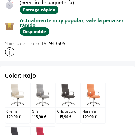
(Servicio de paquetería)
Entrega rápida
Actualmente muy popular, vale la pena ser
rápido
Disponible
191943505
Número de artículo:
Mostrar más información sobre el producto
select
Color:
Rojo
Crema
Gris
Gris oscuro
Naranja
Crema
Gris
Gris oscuro
Naranja
129,90 €
115,90 €
115,90 €
129,90 €