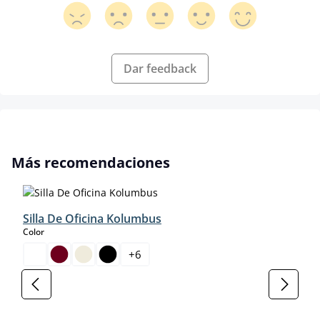
Dar feedback
Omitir la galería de productos
Más recomendaciones
Silla De Oficina Kolumbus
select
Color
+
6