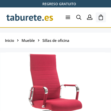
REGRESO GRATUITO
Saltar al contenido principal
El ca
Inicio
Mueble
Sillas de oficina