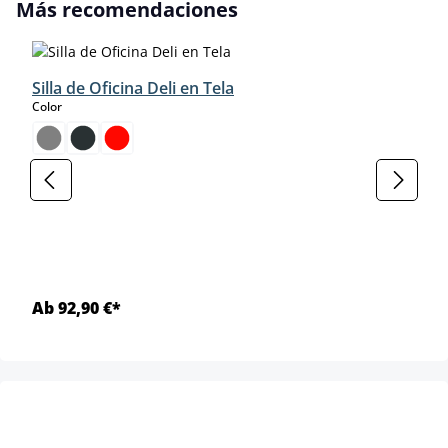
Omitir la galería de productos
Más recomendaciones
Silla de Oficina Deli en Tela
select
Color
Ab 92,90 €*