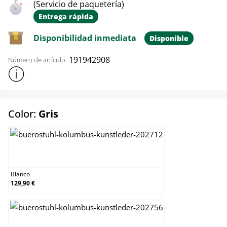
(Servicio de paquetería)
Entrega rápida
Disponibilidad inmediata
Disponible
191942908
Número de artículo:
Mostrar más información sobre el producto
select
Color:
Gris
Blanco
Blanco
129,90 €
Burdeos