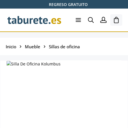
REGRESO GRATUITO
Saltar al contenido principal
El ca
Inicio
Mueble
Sillas de oficina