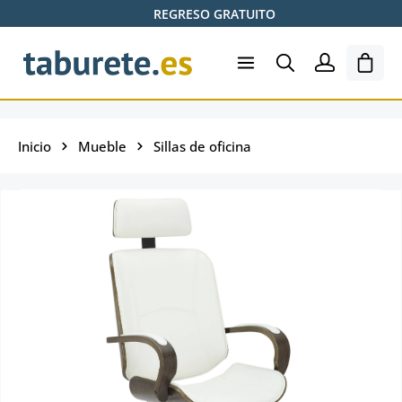
REGRESO GRATUITO
Saltar al contenido principal
El ca
Inicio
Mueble
Sillas de oficina