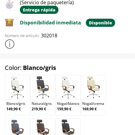
(Servicio de paquetería)
Entrega rápida
Disponibilidad inmediata
Disponible
302018
Número de artículo:
Mostrar más información sobre el producto
select
Color:
Blanco/gris
Blanco/gris
Natural/gris
Nogal/blanco
Nogal/crema
Blanco
/
gris
Natural
/
gris
Nogal
/
blanco
Nogal
/
crema
149,90 €
219,90 €
159,90 €
169,90 €
Nogal/gris
Nogal/marrón
Nogal/negro