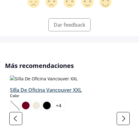
Dar feedback
Omitir la galería de productos
Más recomendaciones
Silla De Oficina Vancouver XXL
select
Color
+
4
(Esta opción no está disponible en este momento.)