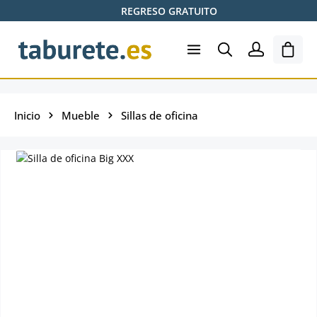
REGRESO GRATUITO
Saltar al contenido principal
El ca
Inicio
Mueble
Sillas de oficina