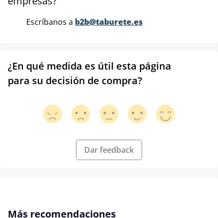
empresas?
Escríbanos a
b2b@taburete.es
¿En qué medida es útil esta página
para su decisión de compra?
Dar feedback
Omitir la galería de productos
Más recomendaciones