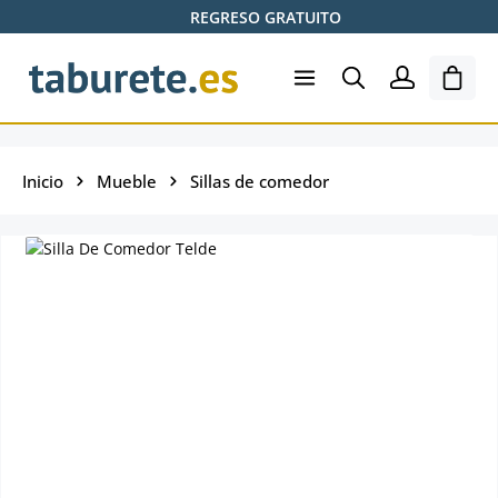
REGRESO GRATUITO
Saltar al contenido principal
El ca
Inicio
Mueble
Sillas de comedor