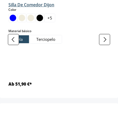
Silla De Comedor Dijon
select
Color
+
5
select
Material básico
Tela
Terciopelo
Ab 51,90 €*