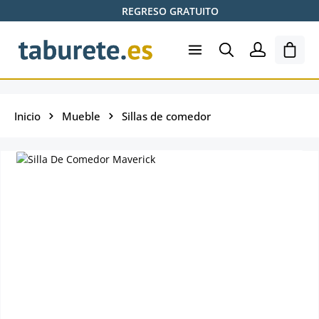
REGRESO GRATUITO
Saltar al contenido principal
El ca
Inicio
Mueble
Sillas de comedor