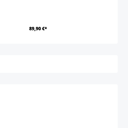
89,90 €*
102,
Detalles