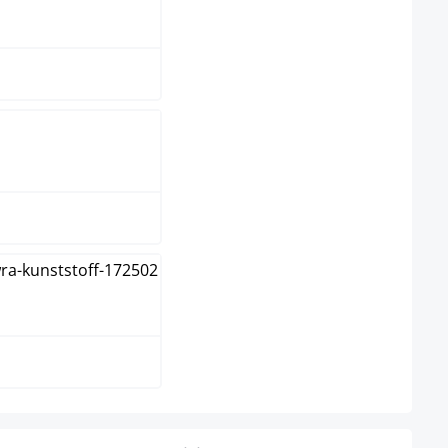
ul
is
gro