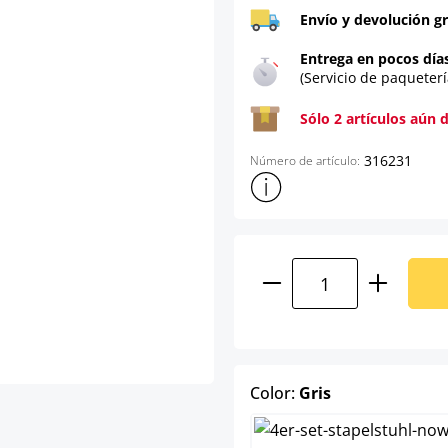
Envío y devolución gr
Entrega en pocos día
(Servicio de paqueterí
Sólo 2 artículos aún 
316231
Número de artículo:
Mostrar más información sob
Cantidad del prod
select
Color:
Gris