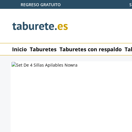
REGRESO GRATUITO
S
tar al contenido principal
Saltar a la búsqueda
Saltar a la navegación principal
Inicio
Taburetes
Taburetes con respaldo
Ta