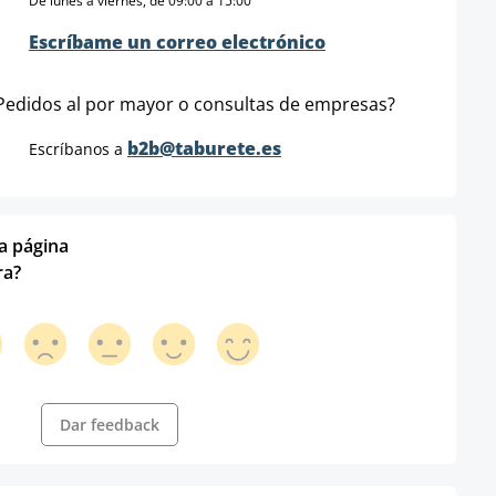
De lunes a viernes, de 09:00 a 15:00
Escríbame un correo electrónico
Pedidos al por mayor o consultas de empresas?
b2b@taburete.es
Escríbanos a
ta página
ra?
Dar feedback