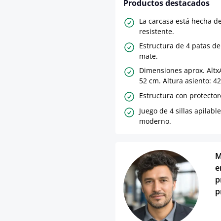
Productos destacados
La carcasa está hecha de
resistente.
Estructura de 4 patas d
mate.
Dimensiones aprox. AltxA
52 cm. Altura asiento: 4
Estructura con protector
Juego de 4 sillas apilabl
moderno.
M
e
p
p