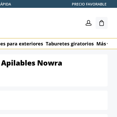
RÁPIDA
PRECIO FAVORABLE
El carr
es para exteriores
Taburetes giratorios
Más
M
s Apilables Nowra