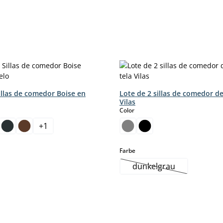
illas de comedor Boise en
Lote de 2 sillas de comedor de
Vilas
select
Color
+
1
select
Farbe
dunkelgrau
(Esta opción no está