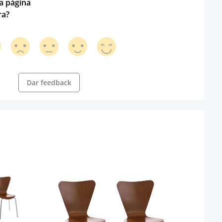
ta página
ra?
Dar feedback