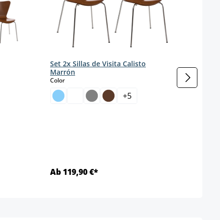
Set 2x Sillas de Visita Calisto
Marrón
select
Color
tá disponible en este momento.)
+
5
Set d
Apila
s
Color
Ab 119,90 €*
Ab 8
Detalles