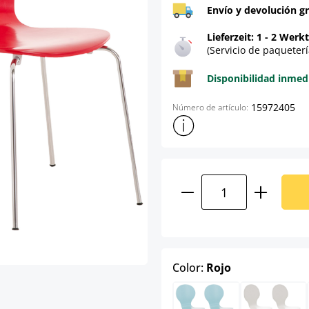
Envío y devolución gr
Lieferzeit: 1 - 2 Werk
(Servicio de paqueterí
Disponibilidad inmed
15972405
Número de artículo:
Mostrar más información sob
Cantidad del prod
select
Color:
Rojo