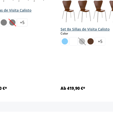
as de Visita Calisto
+
5
(Esta opción no está disponible en este momento.)
Set 8x Sillas de Visita Calisto
select
Color
mento.)
+
5
(Esta opción no es
0 €*
Ab 419,90 €*
Detalles
Detalles