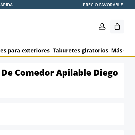
RÁPIDA
PRECIO FAVORABLE
El carr
es para exteriores
Taburetes giratorios
Más
M
as De Comedor Apilable Diego