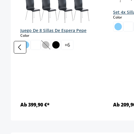
Set 4x Sill
select
Color
Juego De 8 Sillas De Espera Pepe
select
Color
+
6
(Esta opción no está disponible en este mo
Ab 399,90 €*
Ab 209,9
Detalles