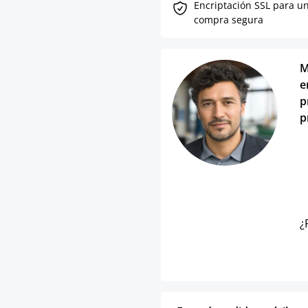
Encriptación SSL para u
compra segura
M
e
p
p
¿