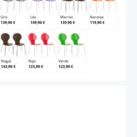
Gris
Lila
Marrón
Naranja
Gris
Lila
Marrón
Naranja
139,90 €
149,90 €
139,90 €
119,90 €
Nogal
Rojo
Verde
Nogal
Rojo
Verde
143,90 €
123,90 €
123,90 €