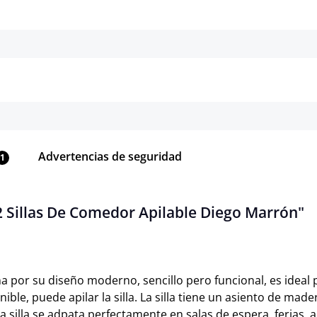
Detalles
Detalles
Advertencias de seguridad
1
2 Sillas De Comedor Apilable Diego Marrón"
a por su diseño moderno, sencillo pero funcional, es ideal p
onible, puede apilar la silla. La silla tiene un asiento de 
a silla se adpata perfectamente en salas de espera, ferias, 