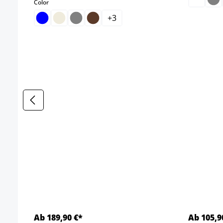
select
Color
+
3
Ab 189,90 €*
Ab 105,9