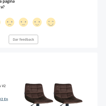
ta página
ra?
Dar feedback
V2 En