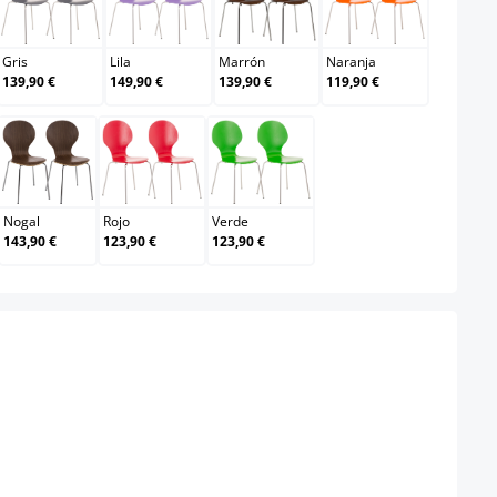
Gris
Lila
Marrón
Naranja
Gris
Lila
Marrón
Naranja
139,90 €
149,90 €
139,90 €
119,90 €
Nogal
Rojo
Verde
Nogal
Rojo
Verde
143,90 €
123,90 €
123,90 €