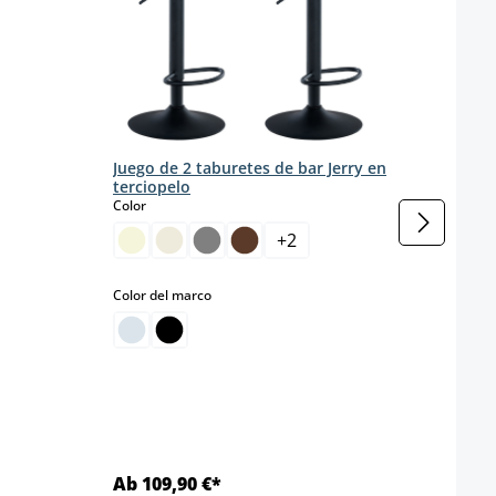
Juego
Juego de 2 taburetes de bar Jerry en
Dama
terciopelo
cuat
select
Color
s
Color
sponible en este momento.)
+
2
select
Color del marco
Mater
A
M
Ab 109,90 €*
Ab 3