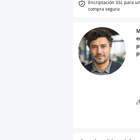
Encriptación SSL para u
compra segura
M
e
p
p
¿