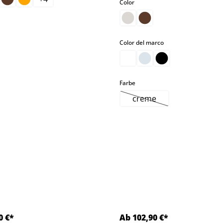
select
Color
select
Color del marco
select
Farbe
creme
(Esta opción no está di
0 €*
Ab 102,90 €*