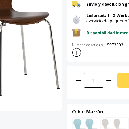
Envío y devolución gr
Lieferzeit: 1 - 2 Werk
(Servicio de paqueterí
Disponibilidad inmed
15973203
Número de artículo:
Mostrar más información sob
Cantidad del prod
select
Color:
Marrón