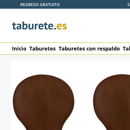
REGRESO GRATUITO
S
tar al contenido principal
Saltar a la búsqueda
Saltar a la navegación principal
Inicio
Taburetes
Taburetes con respaldo
Ta