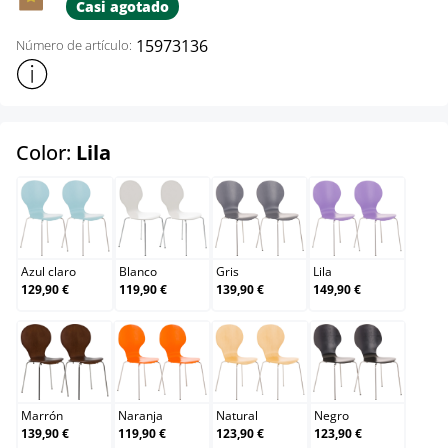
Casi agotado
15973136
Número de artículo:
Mostrar más información sobre el producto
select
Color:
Lila
Azul claro
Blanco
Gris
Lila
Azul claro
Blanco
Gris
Lila
129,90 €
119,90 €
139,90 €
149,90 €
Marrón
Naranja
Natural
Negro
Marrón
Naranja
Natural
Negro
139,90 €
119,90 €
123,90 €
123,90 €