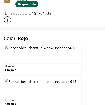
Disponible
151704005
Número de artículo:
Mostrar más información sobre el producto
select
Color:
Rojo
Blanco
Blanco
329,90 €
Crema
Crema
329,90 €