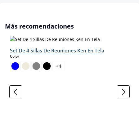
Omitir la galería de productos
Más recomendaciones
Set De 4 Sillas De Reuniones Ken En Tela
select
Color
+
4