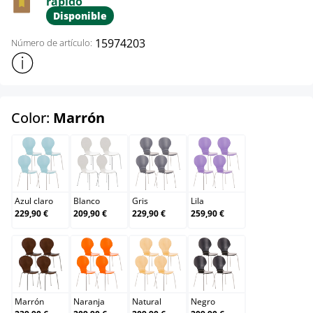
rápido
Disponible
15974203
Número de artículo:
Mostrar más información sobre el producto
select
Color:
Marrón
Azul claro
Blanco
Gris
Lila
Azul claro
Blanco
Gris
Lila
229,90 €
209,90 €
229,90 €
259,90 €
Marrón
Naranja
Natural
Negro
Marrón
Naranja
Natural
Negro