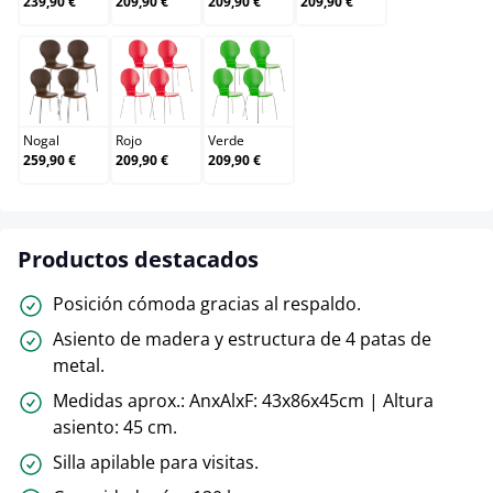
239,90 €
209,90 €
209,90 €
209,90 €
Nogal
Rojo
Verde
Nogal
Rojo
Verde
259,90 €
209,90 €
209,90 €
Productos destacados
Posición cómoda gracias al respaldo.
Asiento de madera y estructura de 4 patas de
metal.
Medidas aprox.: AnxAlxF: 43x86x45cm | Altura
asiento: 45 cm.
Silla apilable para visitas.