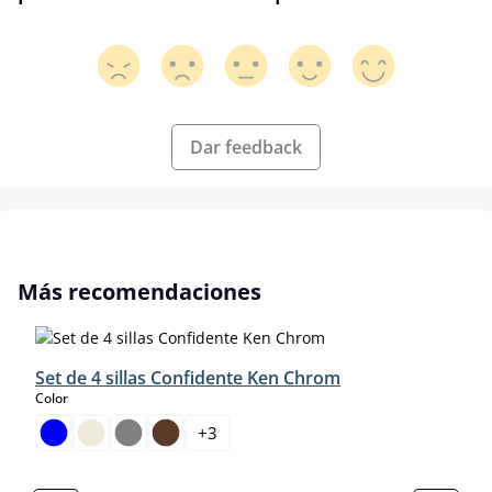
Dar feedback
Omitir la galería de productos
Más recomendaciones
Set de 4 sillas Confidente Ken Chrom
select
Color
+
3