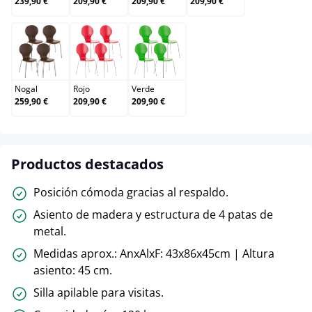
239,90 €
209,90 €
209,90 €
209,90 €
Nogal
Rojo
Verde
Nogal
Rojo
Verde
259,90 €
209,90 €
209,90 €
Productos destacados
Posición cómoda gracias al respaldo.
Asiento de madera y estructura de 4 patas de
metal.
Medidas aprox.: AnxAlxF: 43x86x45cm | Altura
asiento: 45 cm.
Silla apilable para visitas.