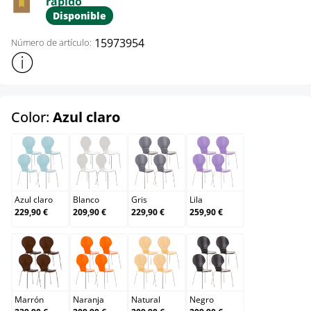
rápido
Disponible
15973954
Número de artículo:
Mostrar más información sobre el producto
select
Color:
Azul claro
Azul claro
Blanco
Gris
Lila
Azul claro
Blanco
Gris
Lila
229,90 €
209,90 €
229,90 €
259,90 €
Marrón
Naranja
Natural
Negro
Marrón
Naranja
Natural
Negro