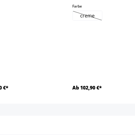
select
Farbe
creme
(Esta opción no está di
0 €*
Ab 102,90 €*
Detalles
Detalles