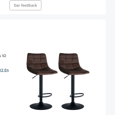
Dar feedback
V2 En
Juego