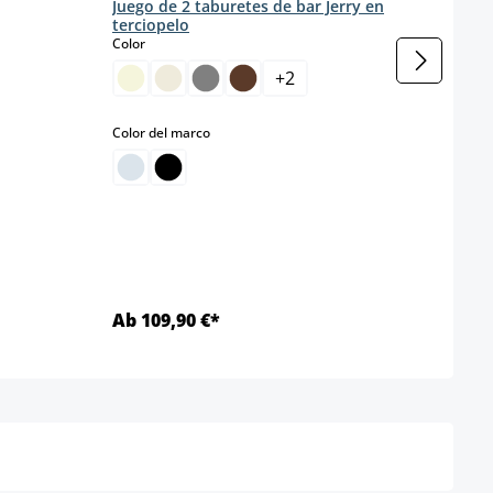
Juego de 2 taburetes de bar Jerry en
Dama
terciopelo
cuat
select
Color
s
Color
sponible en este momento.)
+
2
select
Color del marco
Mater
A
M
Ab 109,90 €*
Ab 3
Detalles