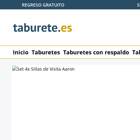
REGRESO GRATUITO
S
tar al contenido principal
Saltar a la búsqueda
Saltar a la navegación principal
Inicio
Taburetes
Taburetes con respaldo
Ta