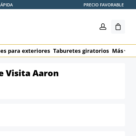
RÁPIDA
PRECIO FAVORABLE
El carr
es para exteriores
Taburetes giratorios
Más
M
de Visita Aaron