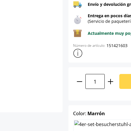
Envío y devolución gr
Entrega en pocos día
(Servicio de paqueterí
Actualmente muy popu
151421603
Número de artículo:
Mostrar más información sob
Cantidad del prod
select
Color:
Marrón