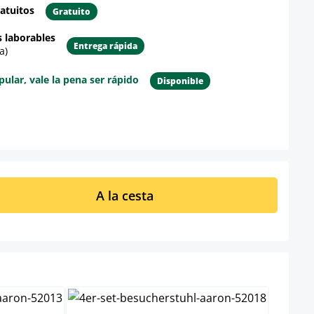
atuitos
Gratuito
s laborables
Entrega rápida
a)
lar, vale la pena ser rápido
Disponible
re el producto
ucto: introduce la cantidad deseada o u
A la cesta