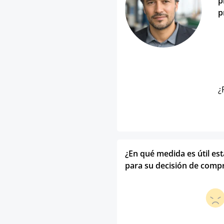
p
p
¿
¿En qué medida es útil es
para su decisión de comp