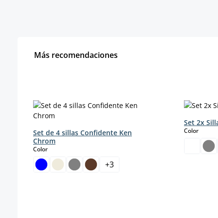
Más recomendaciones
Omitir la galería de productos
Set 2x Sil
select
Color
Set de 4 sillas Confidente Ken
Chrom
select
Color
+
3