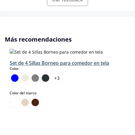
Omitir la galería de productos
Más recomendaciones
Set de 4 Sillas Borneo para comedor en tela
select
Color
+
3
select
Color del marco