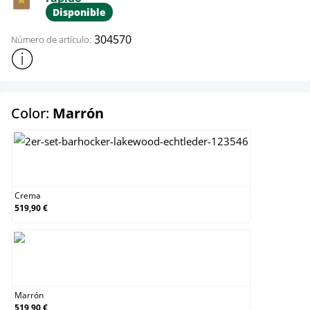
Disponible
304570
Número de artículo:
Mostrar más información sobre el producto
select
Color:
Marrón
Crema
Crema
519,90 €
Marrón
Marrón
519,90 €