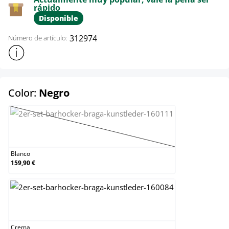
rápido
Disponible
312974
Número de artículo:
Mostrar más información sobre el producto
select
Color:
Negro
Blanco
(Esta opción no está disponible en este mom
Blanco
159,90 €
Crema
Crema