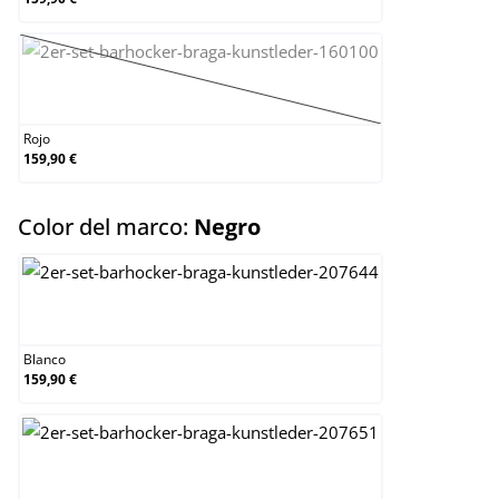
Rojo
(Esta opción no está disponible en este mom
Rojo
159,90 €
select
Color del marco:
Negro
Blanco
Blanco
159,90 €
Cromado