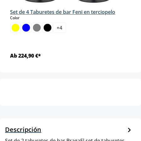
Set de 4 Taburetes de bar Feni en terciopelo
select
Color
+
4
Ab 224,90 €*
Descripción
Set de 2 taburetes de bar BragaEl set de taburetes