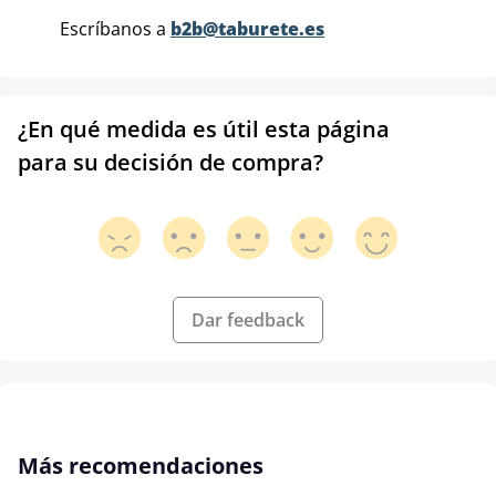
Escríbanos a
b2b@taburete.es
¿En qué medida es útil esta página
para su decisión de compra?
Dar feedback
Omitir la galería de productos
Más recomendaciones