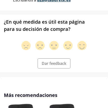
¿En qué medida es útil esta página
para su decisión de compra?
Dar feedback
Omitir la galería de productos
Más recomendaciones