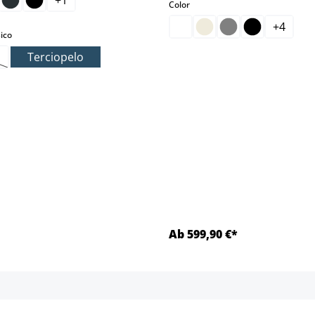
+
1
select
Color
+
4
select
ico
Terciopelo
a opción no está disponible en este momento.)
.)
Ab 599,90 €*
Detalles
Detalles