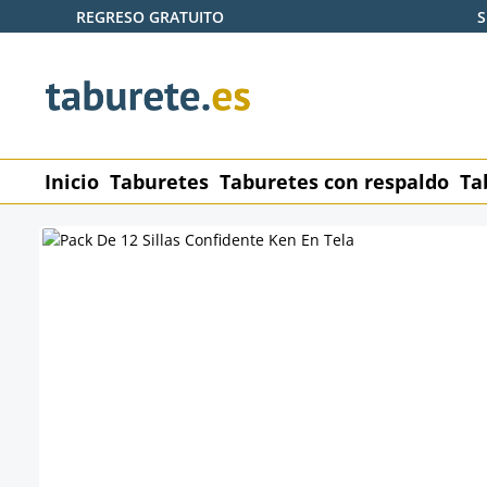
REGRESO GRATUITO
S
tar al contenido principal
Saltar a la búsqueda
Saltar a la navegación principal
Inicio
Taburetes
Taburetes con respaldo
Ta