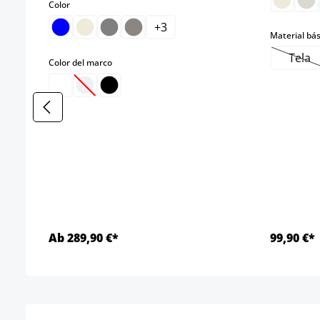
select
Color
+
3
Material bás
Tela
select
Color del marco
(Est
(Esta opción no está disponible en este momento
Ab 289,90 €*
99,90 €*
Detalles