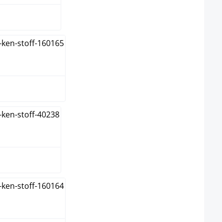
ma
rón