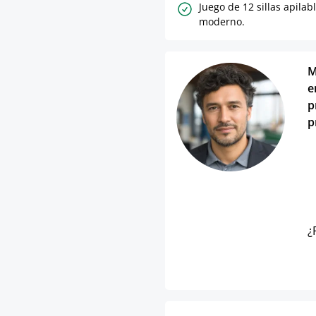
Juego de 12 sillas apilab
moderno.
M
e
p
p
¿