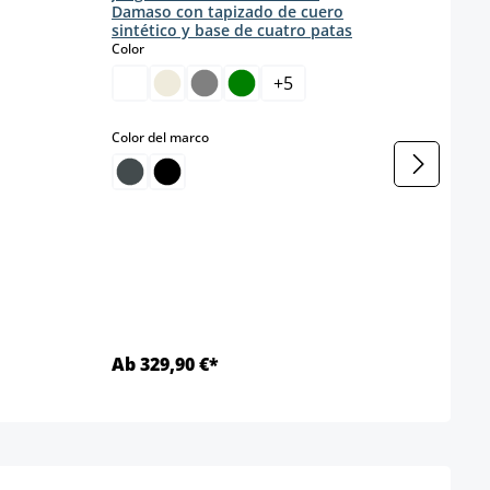
Damaso con tapizado de cuero
sintético y base de cuatro patas
select
Color
+
5
select
Color del marco
Juego
Anti
s
Color
Ab 329,90 €*
Ab 1
Detalles