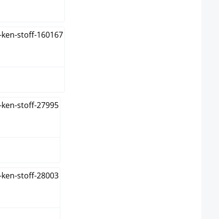
anja
o