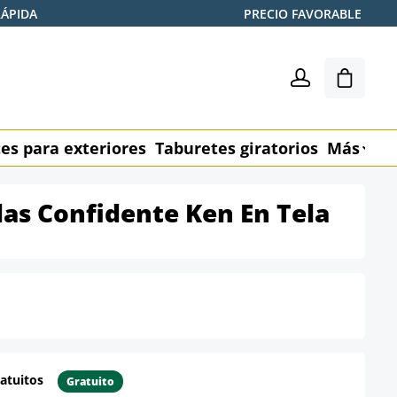
RÁPIDA
PRECIO FAVORABLE
El carr
es para exteriores
Taburetes giratorios
Más
M
llas Confidente Ken En Tela
atuitos
Gratuito