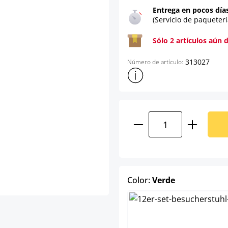
Entrega en pocos día
(Servicio de paqueterí
Sólo 2 artículos aún 
313027
Número de artículo:
Mostrar más información sob
Cantidad del prod
select
Color:
Verde
Azul