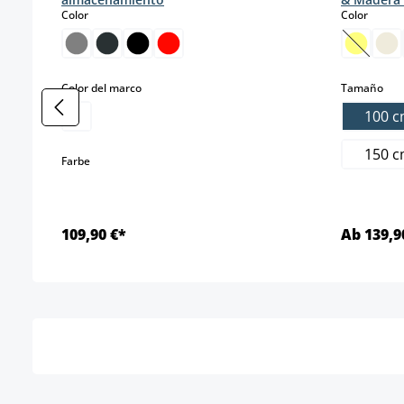
select
select
Color
Color
(Esta o
select
sel
Color del marco
Tamaño
100 
150 
select
Farbe
109,90 €*
Ab 139,9
Detalles