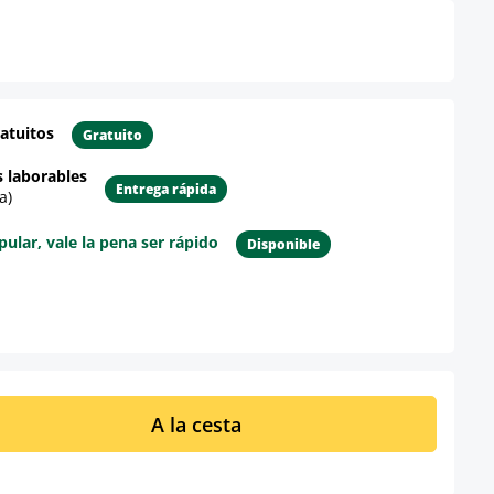
atuitos
Gratuito
s laborables
Entrega rápida
a)
lar, vale la pena ser rápido
Disponible
re el producto
ucto: introduce la cantidad deseada o u
A la cesta