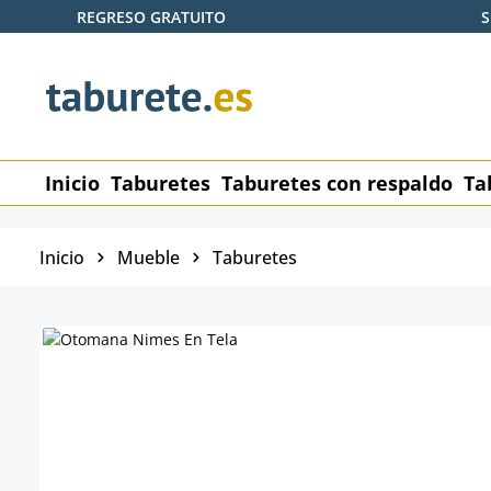
REGRESO GRATUITO
S
tar al contenido principal
Saltar a la búsqueda
Saltar a la navegación principal
Inicio
Taburetes
Taburetes con respaldo
Ta
Inicio
Mueble
Taburetes