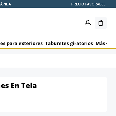
RÁPIDA
PRECIO FAVORABLE
El carr
es para exteriores
Taburetes giratorios
Más
M
s En Tela