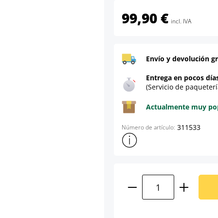
99,90 €
incl. IVA
Envío y devolución gr
Entrega en pocos día
(Servicio de paqueterí
Actualmente muy popu
311533
Número de artículo:
Mostrar más información sob
Cantidad del prod