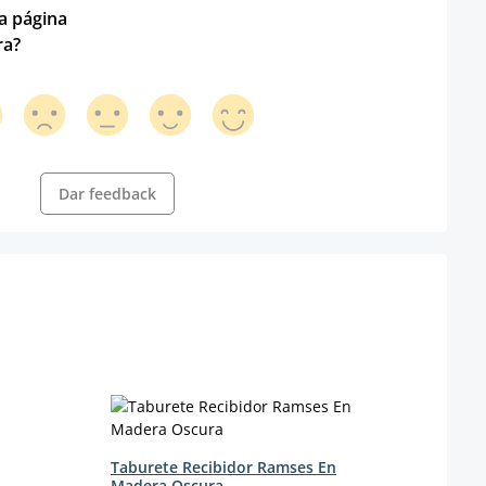
ta página
ra?
Dar feedback
Taburete Recibidor Ramses En
Tabu
Madera Oscura
& Ma