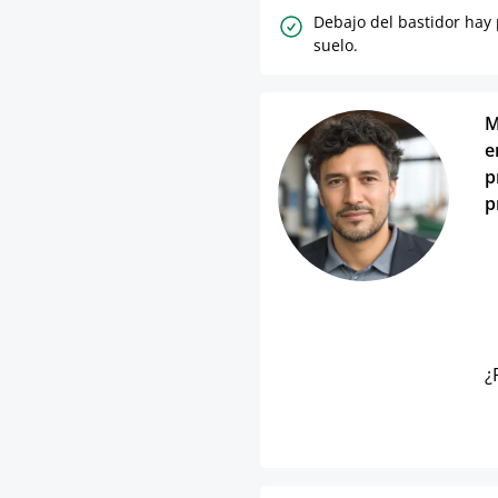
Debajo del bastidor hay 
suelo.
M
e
p
p
¿