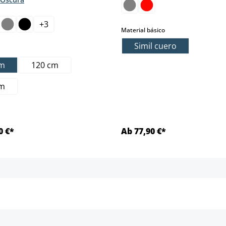
+
3
pción no está disponible en este momento.)
select
Material básico
Simil cuero
ect
cm
120 cm
cm
0 €*
Ab 77,90 €*
Detalles
Detalles