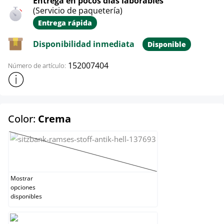
Entrega en pocos días laborables
(Servicio de paquetería)
Entrega rápida
Disponibilidad inmediata
Disponible
152007404
Número de artículo:
Mostrar más información sobre el producto
select
Color:
Crema
Amarillo
(Esta opción no está disponible en este moment
Mostrar
opciones
disponibles