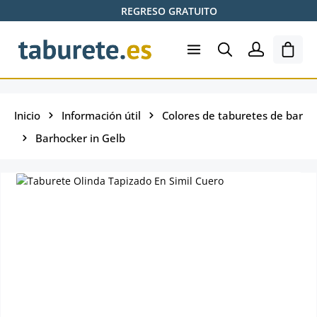
REGRESO GRATUITO
Saltar al contenido principal
El ca
Inicio
Información útil
Colores de taburetes de bar
Barhocker in Gelb