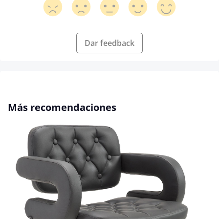
Dar feedback
Omitir la galería de productos
Más recomendaciones