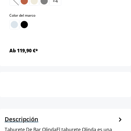
+
4
(Esta opción no está disponible en este momento.)
select
Color del marco
Ab 119,90 €*
Descripción
Taburete De Bar OlindaEl taburete Olinda es una