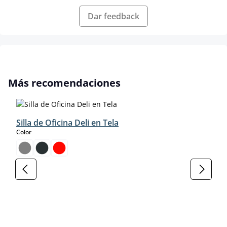
Dar feedback
Omitir la galería de productos
Más recomendaciones
Silla de Oficina Deli en Tela
select
Color