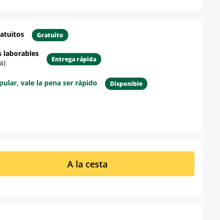
atuitos
Gratuito
s laborables
Entrega rápida
a)
lar, vale la pena ser rápido
Disponible
re el producto
ucto: introduce la cantidad deseada o u
A la cesta