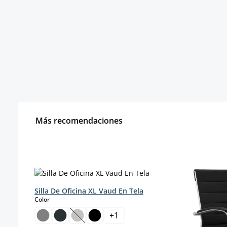
Más recomendaciones
Omitir la galería de productos
Silla De Oficina XL Vaud En Tela
select
Color
+
1
(Esta opción no está disponible en este mo