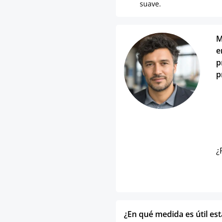
suave.
M
e
p
p
¿
¿En qué medida es útil es