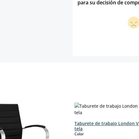
para su decisión de comp
Taburete de trabajo London V
tela
select
Color
mento.)