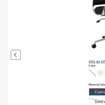
Silla de O
select
Color
(Esta o
Material bás
Cuero
Simil