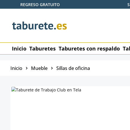
REGRESO GRATUITO
S
tar al contenido principal
Saltar a la búsqueda
Saltar a la navegación principal
Inicio
Taburetes
Taburetes con respaldo
Ta
Inicio
Mueble
Sillas de oficina