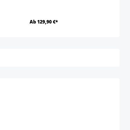
Ab 129,90 €*
Ab 1
Detalles