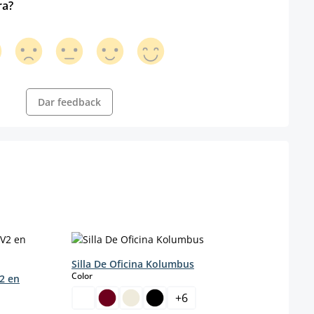
ra?
Dar feedback
Silla De Oficina Kolumbus
select
Color
2 en
+
6