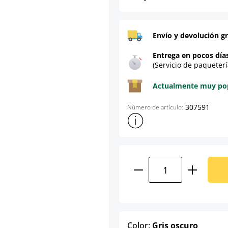
Envío y devolución gr
Entrega en pocos día
(Servicio de paqueterí
Actualmente muy popu
307591
Número de artículo:
Mostrar más información sob
Cantidad del prod
select
Color:
Gris oscuro